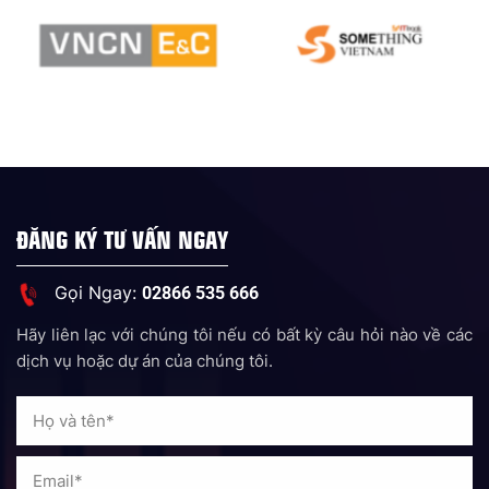
ĐĂNG KÝ TƯ VẤN NGAY
Gọi Ngay:
02866 535 666
Hãy liên lạc với chúng tôi nếu có bất kỳ câu hỏi nào về các
dịch vụ hoặc dự án của chúng tôi.