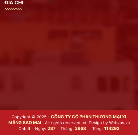
ĐỊA CHỈ
CÔNG TY CỔ PHẦN THƯƠNG MẠI XI
Copyright © 2025 -
MĂNG SAO MAI
. All rights reserved ad. Design by
Webvps.vn
4
287
3668
114292
Onl:
Ngày:
Tháng:
Tổng: