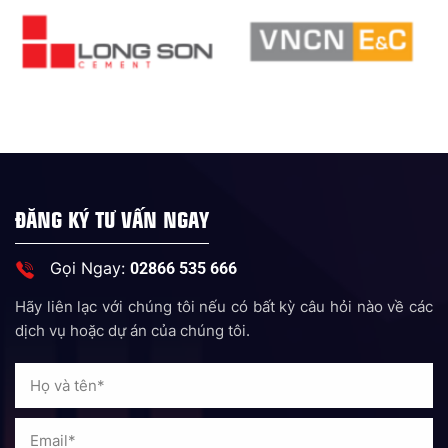
ĐĂNG KÝ TƯ VẤN NGAY
Gọi Ngay:
02866 535 666
Hãy liên lạc với chúng tôi nếu có bất kỳ câu hỏi nào về các
dịch vụ hoặc dự án của chúng tôi.