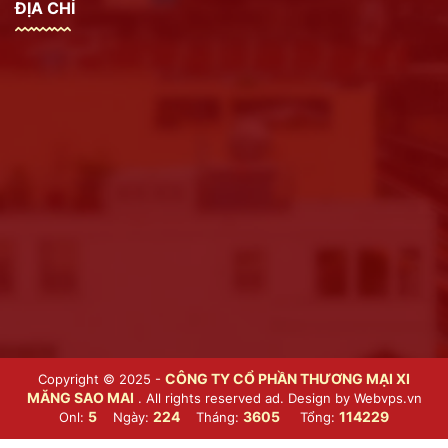
ĐỊA CHỈ
CÔNG TY CỔ PHẦN THƯƠNG MẠI XI
Copyright © 2025 -
MĂNG SAO MAI
. All rights reserved ad. Design by
Webvps.vn
5
224
3605
114229
Onl:
Ngày:
Tháng:
Tổng: