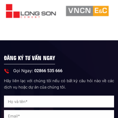
ĐĂNG KÝ TƯ VẤN NGAY
Gọi Ngay:
02866 535 666
Hãy liên lạc với chúng tôi nếu có bất kỳ câu hỏi nào về các
dịch vụ hoặc dự án của chúng tôi.