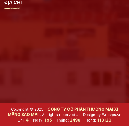
ĐỊA CHỈ
CÔNG TY CỔ PHẦN THƯƠNG MẠI XI
Copyright © 2025 -
MĂNG SAO MAI
. All rights reserved ad. Design by
Webvps.vn
4
195
2496
113120
Onl:
Ngày:
Tháng:
Tổng: