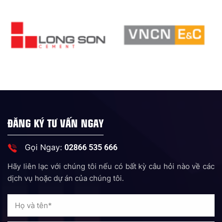
ĐĂNG KÝ TƯ VẤN NGAY
Gọi Ngay:
02866 535 666
Hãy liên lạc với chúng tôi nếu có bất kỳ câu hỏi nào về các
dịch vụ hoặc dự án của chúng tôi.