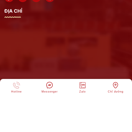
ĐỊA CHỈ
Hotline
Messenger
Zalo
Chỉ đường
CÔNG TY CỔ PHẦN THƯƠNG MẠI XI
Copyright © 2025 -
MĂNG SAO MAI
. All rights reserved ad. Design by
Webvps.vn
6
276
3345
113969
Onl:
Ngày:
Tháng:
Tổng: