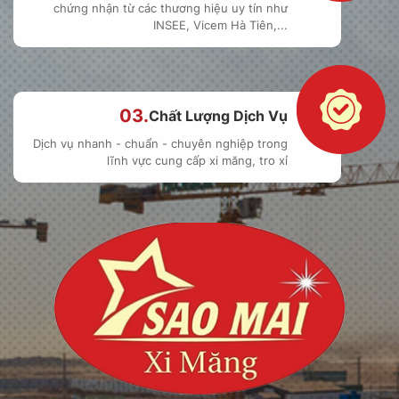
chứng nhận từ các thương hiệu uy tín như
INSEE, Vicem Hà Tiên,...
03.
Chất Lượng Dịch Vụ
Dịch vụ nhanh - chuẩn - chuyên nghiệp trong
lĩnh vực cung cấp xi măng, tro xỉ