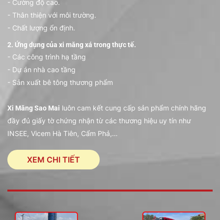
- Cường độ cao.
- Thân thiện với môi trường.
- Chất lượng ổn định.
2. Ứng dụng của xi măng xá trong thực tế.
- Các công trình hạ tầng
- Dự án nhà cao tầng
- Sản xuất bê tông thương phẩm
luôn cam kết cung cấp sản phẩm chính hãng
Xi Măng Sao Mai
đầy đủ giấy tờ chứng nhận từ các thương hiệu uy tín như
INSEE, Vicem Hà Tiên, Cẩm Phả,…
XEM CHI TIẾT