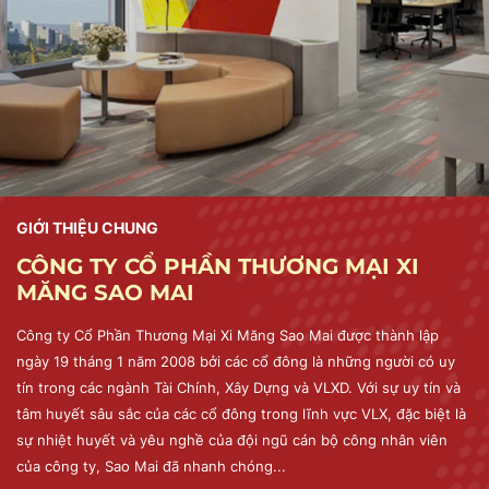
GIỚI THIỆU CHUNG
CÔNG TY CỔ PHẦN THƯƠNG MẠI XI
MĂNG SAO MAI
Công ty Cổ Phần Thương Mại Xi Măng Sao Mai được thành lập
ngày 19 tháng 1 năm 2008 bởi các cổ đông là những người có uy
tín trong các ngành Tài Chính, Xây Dựng và VLXD. Với sự uy tín và
tâm huyết sâu sắc của các cổ đông trong lĩnh vực VLX, đặc biệt là
sự nhiệt huyết và yêu nghề của đội ngũ cán bộ công nhân viên
của công ty, Sao Mai đã nhanh chóng...