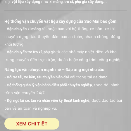
loại
như
vật liệu xây dựng
xi măng, tro xỉ, phụ gia xây dựng...
Hệ thống vận chuyển vật liệu xây dựng của Sao Mai bao gồm:
rời hoặc bao với hệ thống xe bồn, xe tải
- Vận chuyển xi măng
chuyên dụng, tàu thuyền đảm bảo an toàn, nhanh chóng, đúng
khối lượng.
từ các nhà máy nhiệt điện và kho
- Vận chuyển tro tro xỉ, phụ gia
trung chuyển đến trạm trộn, dự án hoặc công trình công nghiệp.
Năng lực vận chuyển mạnh mẽ – Đáp ứng mọi nhu cầu
với trọng tải đa dạng.
- Đội xe tải, xe bồn,
tàu thuyền
hiện đại
, theo dõi hành
- Hệ thống quản lý vận hành điều phối chuyên nghiệp
trình vận chuyển 24/7.
, được đào tạo bài
- Đội ngũ lái xe, tàu và nhân viên kỹ thuật lành nghề
bản về an toàn và nghiệp vụ.
XEM CHI TIẾT