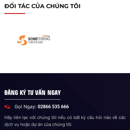
ĐỐI TÁC CỦA CHÚNG TÔI
ĐĂNG KÝ TƯ VẤN NGAY
Gọi Ngay:
02866 535 666
Hãy liên lạc với chúng tôi nếu có bất kỳ câu hỏi nào về các
dịch vụ hoặc dự án của chúng tôi.