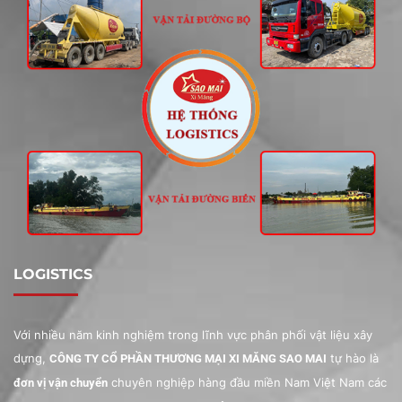
LOGISTICS
Với nhiều năm kinh nghiệm trong lĩnh vực phân phối vật liệu xây
dựng,
tự hào là
CÔNG TY CỔ PHẦN THƯƠNG MẠI XI MĂNG SAO MAI
chuyên nghiệp hàng đầu miền Nam Việt Nam các
đơn vị vận chuyển