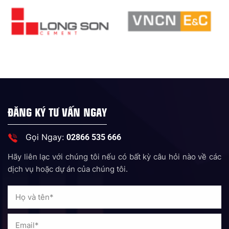
ĐĂNG KÝ TƯ VẤN NGAY
Gọi Ngay:
02866 535 666
Hãy liên lạc với chúng tôi nếu có bất kỳ câu hỏi nào về các
dịch vụ hoặc dự án của chúng tôi.