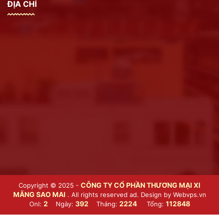
ĐỊA CHỈ
CÔNG TY CỔ PHẦN THƯƠNG MẠI XI
Copyright © 2025 -
MĂNG SAO MAI
. All rights reserved ad. Design by
Webvps.vn
2
392
2224
112848
Onl:
Ngày:
Tháng:
Tổng: