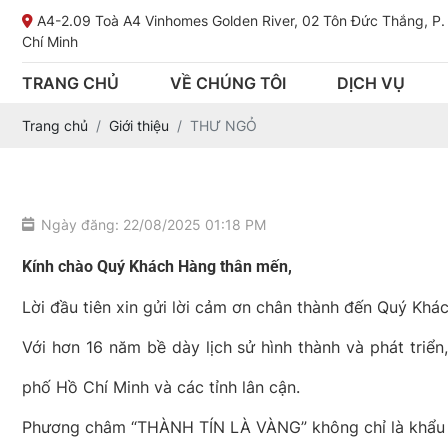
A4-2.09 Toà A4 Vinhomes Golden River, 02 Tôn Đức Thắng, P.
Chí Minh
TRANG CHỦ
VỀ CHÚNG TÔI
DỊCH VỤ
Trang chủ
Giới thiệu
THƯ NGỎ
Ngày đăng: 22/08/2025 01:18 PM
Kính chào Quý Khách Hàng thân mến,
Lời đầu tiên xin gửi lời cảm ơn chân thành đến Quý Kh
Với hơn 16 năm bề dày lịch sử hình thành và phát triể
phố Hồ Chí Minh và các tỉnh lân cận.
Phương châm “THÀNH TÍN LÀ VÀNG” không chỉ là khẩu hiệ