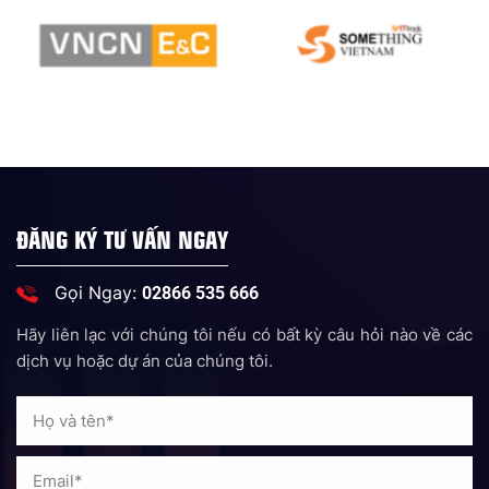
ĐĂNG KÝ TƯ VẤN NGAY
Gọi Ngay:
02866 535 666
Hãy liên lạc với chúng tôi nếu có bất kỳ câu hỏi nào về các
dịch vụ hoặc dự án của chúng tôi.