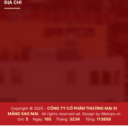
ĐỊA CHỈ
CÔNG TY CỔ PHẦN THƯƠNG MẠI XI
Copyright © 2025 -
MĂNG SAO MAI
. All rights reserved ad. Design by
Webvps.vn
5
165
3234
113858
Onl:
Ngày:
Tháng:
Tổng: