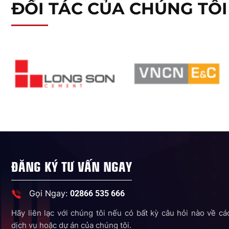
ĐỐI TÁC CỦA CHÚNG TÔI
ĐĂNG KÝ TƯ VẤN NGAY
Gọi Ngay:
02866 535 666
Hãy liên lạc với chúng tôi nếu có bất kỳ câu hỏi nào về cá
dịch vụ hoặc dự án của chúng tôi.