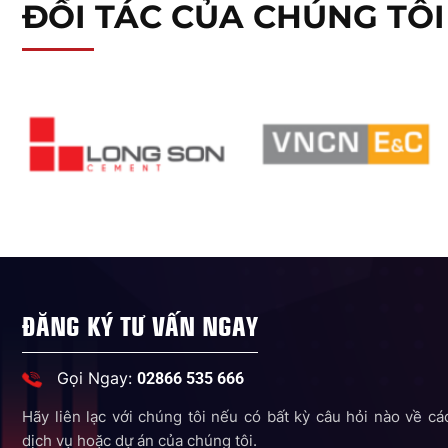
ĐỐI TÁC CỦA CHÚNG TÔI
ĐĂNG KÝ TƯ VẤN NGAY
Gọi Ngay:
02866 535 666
Hãy liên lạc với chúng tôi nếu có bất kỳ câu hỏi nào về cá
dịch vụ hoặc dự án của chúng tôi.