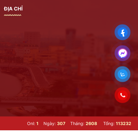
ĐỊA CHỈ
Onl:
1
Ngày:
307
Tháng:
2608
Tổng:
113232