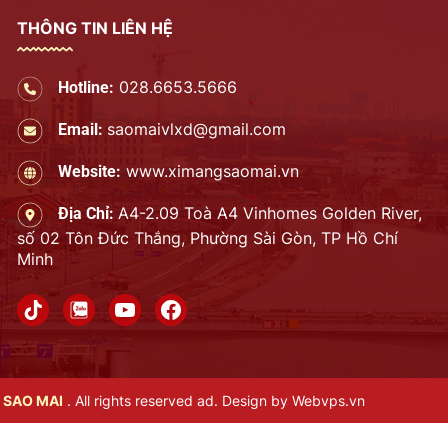
THÔNG TIN LIÊN HỆ
028.6653.5666
Hotline:
saomaivlxd@gmail.com
Email:
www.ximangsaomai.vn
Website:
A4-2.09 Toà A4 Vinhomes Golden River,
Địa Chỉ:
số 02 Tôn Đức Thắng, Phường Sài Gòn, TP Hồ Chí
Minh
 SAO MAI
. All rights reserved ad. Design by
Webvps.vn