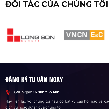
ĐỐI TÁC CỦA CHÚNG TÔI
ĐĂNG KÝ TƯ VẤN NGAY
Gọi Ngay:
02866 535 666
Hãy liên lạc với chúng tôi nếu có bất kỳ câu hỏi nào về cá
dịch vụ hoặc dự án của chúng tôi.