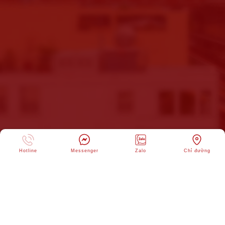
Hotline
Messenger
Zalo
Chỉ đường
CÔNG TY CỔ PHẦN THƯƠNG MẠI XI
Copyright © 2025 -
MĂNG SAO MAI
. All rights reserved ad. Design by
Webvps.vn
1
255
2923
113547
Onl:
Ngày:
Tháng:
Tổng: