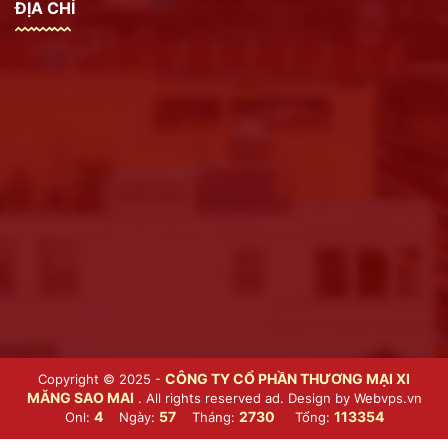
ĐỊA CHỈ
CÔNG TY CỔ PHẦN THƯƠNG MẠI XI
Copyright © 2025 -
MĂNG SAO MAI
. All rights reserved ad. Design by
Webvps.vn
4
57
2730
113354
Onl:
Ngày:
Tháng:
Tổng: