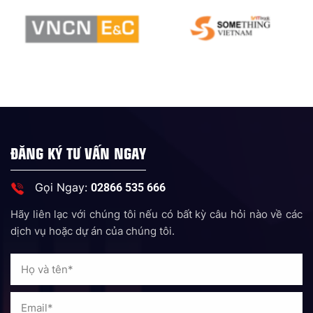
ĐĂNG KÝ TƯ VẤN NGAY
Gọi Ngay:
02866 535 666
Hãy liên lạc với chúng tôi nếu có bất kỳ câu hỏi nào về các
dịch vụ hoặc dự án của chúng tôi.