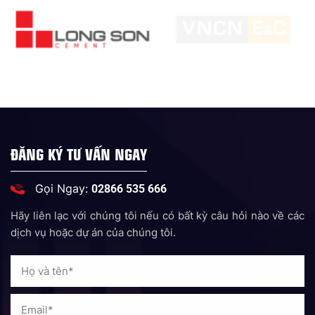
ĐĂNG KÝ TƯ VẤN NGAY
Gọi Ngay:
02866 535 666
Hãy liên lạc với chúng tôi nếu có bất kỳ câu hỏi nào về các
dịch vụ hoặc dự án của chúng tôi.