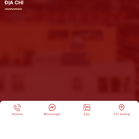
ĐỊA CHỈ
Hotline
Messenger
Zalo
Chỉ đường
CÔNG TY CỔ PHẦN THƯƠNG MẠI XI
Copyright © 2025 -
MĂNG SAO MAI
. All rights reserved ad. Design by
Webvps.vn
2
316
2984
113608
Onl:
Ngày:
Tháng:
Tổng: