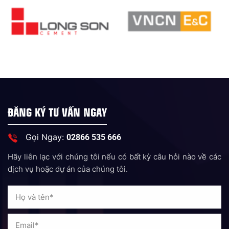
ĐĂNG KÝ TƯ VẤN NGAY
Gọi Ngay:
02866 535 666
Hãy liên lạc với chúng tôi nếu có bất kỳ câu hỏi nào về các
dịch vụ hoặc dự án của chúng tôi.